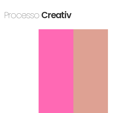
Processo
C
r
e
a
t
i
v
o