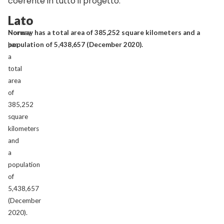
coerente in tutto il progetto.
Lato
Lato
Norway
Norway has a total area of 385,252 square kilometers and a
has
population of 5,438,657 (December 2020).
a
total
area
of
385,252
square
kilometers
and
a
population
of
5,438,657
(December
2020).