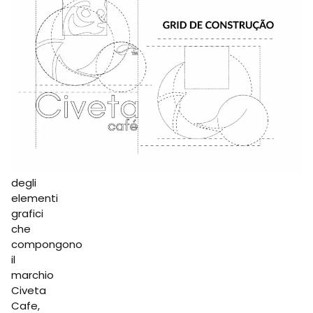
del
marchio
Il
Manuale
dell’Identità
Visiva
include
una
descrizione
dettagliata
degli
elementi
grafici
che
compongono
il
marchio
Civeta
Cafe,