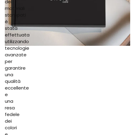
dei
materiali
stampati
è
stata
effettuata
utilizzando
tecnologie
avanzate
per
garantire
una
qualità
eccellente
e
una
resa
fedele
dei
colori
e