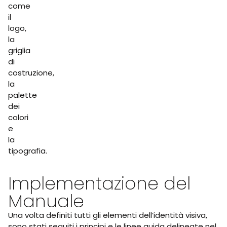
come
il
logo,
la
griglia
di
costruzione,
la
palette
dei
colori
e
la
tipografia.
Implementazione del
Manuale
Una volta definiti tutti gli elementi dell’identità visiva,
sono stati seguiti i principi e le linee guida delineate nel